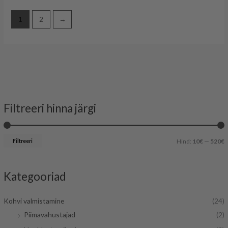
1
2
→
Filtreeri hinna järgi
i
a
n
k
Filtreeri
Hind:
10€
—
520€
i
s
i
Kategooriad
a
a
a
Kohvi valmistamine
(24)
l
a
Piimavahustajad
(2)
n
l