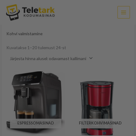
Sorditud
Skip
hinna
järgi:
to
madalast
kõrgeni
content
Esileht
/ Kohvi valmistamine
Kohvi valmistamine
Kuvatakse 1–20 tulemust 24-st
ESPRESSOMASINAD
FILTERKOHVIMASINAD