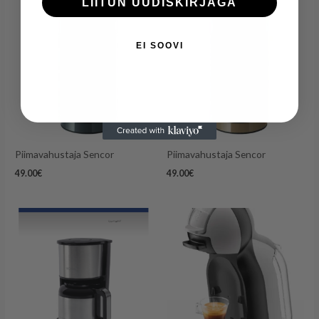
LIITUN UUDISKIRJAGA
EI SOOVI
Piimavahustaja Sencor
Piimavahustaja Sencor
49.00
€
49.00
€