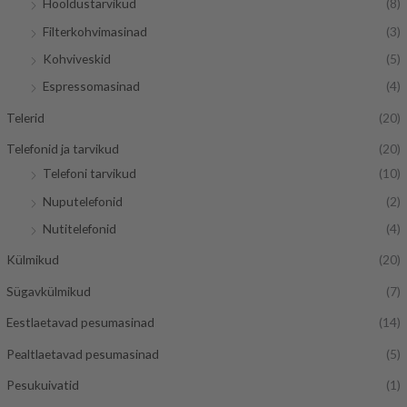
Hooldustarvikud
(8)
e
n
Filterkohvimasinad
(3)
h
e
Kohviveskid
(5)
i
h
Espressomasinad
(4)
n
i
d
n
Telerid
(20)
d
Telefonid ja tarvikud
(20)
Telefoni tarvikud
(10)
Nuputelefonid
(2)
Nutitelefonid
(4)
Külmikud
(20)
Sügavkülmikud
(7)
Eestlaetavad pesumasinad
(14)
Pealtlaetavad pesumasinad
(5)
Pesukuivatid
(1)