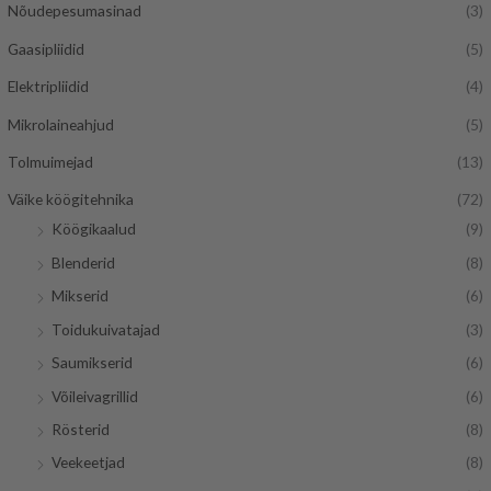
Nõudepesumasinad
(3)
Gaasipliidid
(5)
Elektripliidid
(4)
Mikrolaineahjud
(5)
Tolmuimejad
(13)
Väike köögitehnika
(72)
Köögikaalud
(9)
Blenderid
(8)
Mikserid
(6)
Toidukuivatajad
(3)
Saumikserid
(6)
Võileivagrillid
(6)
Rösterid
(8)
Veekeetjad
(8)