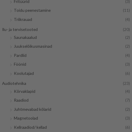
Fritüürid
(3)
Toidu peenestamine
(11)
Triikrauad
(4)
Ilu- ja tervisetooted
(20)
Saunakaalud
(2)
Juukselõikusmasinad
(2)
Pardlid
(4)
Föönid
(3)
Koolutajad
(6)
Audiotehnika
(23)
Kõrvaklapid
(4)
Raadiod
(7)
Juhtmevabad kõlarid
(2)
Magnetoolad
(3)
Kellraadiod/ kellad
(6)