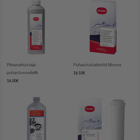
Piimavahustaja
Puhastustabletid Nivona
puhastusvedelik
16.50
€
16.00
€