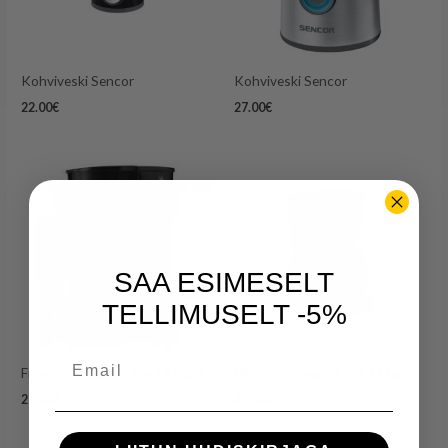
Kohviveski Sencor
Kohviveski Sencor
22.00
€
27.00
€
SAA ESIMESELT
TELLIMUSELT -5%
Email
Filterkohvimasin Livia 12 tassi
Filterkohvimasin Livia 12 tassi
29.00
€
49.00
€