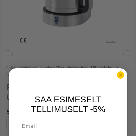
Esileht
/
Kohvi valmistamine
/
Filterkohvimasinad
/ Filterkohvimasin
Bomann termosega 8 tassi
Filterkohvimasin Bomann
termosega 8 tassi
SAA ESIMESELT
TELLIMUSELT -5%
59.00
€
Email
Lisa korvi