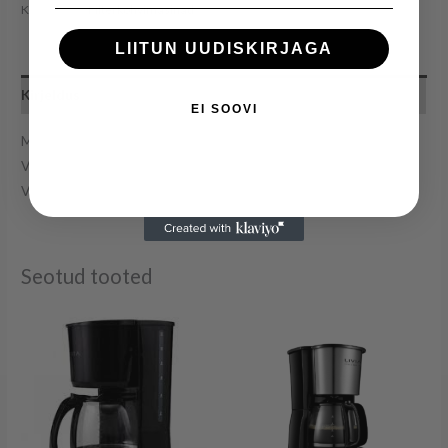
Kategooria:
Filterkohvimasinad
LIITUN UUDISKIRJAGA
Kirjeldus
EI SOOVI
Maht: 1,2L
Võimsus: 800W
Värv: must/inox
Seotud tooted