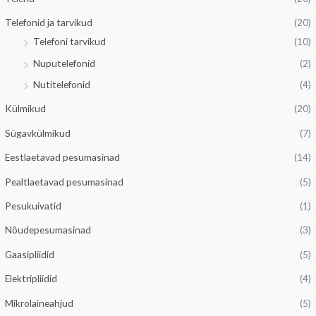
d
Telefonid ja tarvikud
(20)
Telefoni tarvikud
(10)
Nuputelefonid
(2)
Nutitelefonid
(4)
Külmikud
(20)
Sügavkülmikud
(7)
Eestlaetavad pesumasinad
(14)
Pealtlaetavad pesumasinad
(5)
Pesukuivatid
(1)
Nõudepesumasinad
(3)
Gaasipliidid
(5)
Elektripliidid
(4)
Mikrolaineahjud
(5)