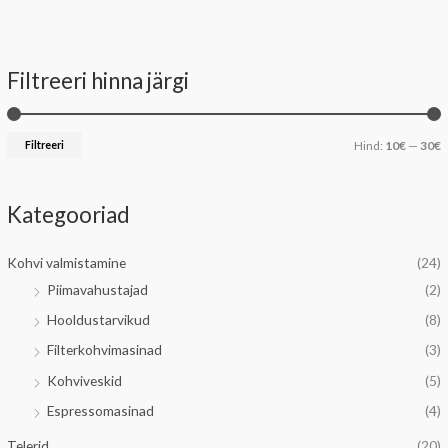
Filtreeri hinna järgi
i
a
n
k
Filtreeri
Hind:
10€
—
30€
i
s
i
Kategooriad
a
a
a
Kohvi valmistamine
(24)
l
a
Piimavahustajad
(2)
n
l
Hooldustarvikud
(8)
e
n
Filterkohvimasinad
(3)
h
e
Kohviveskid
(5)
i
h
Espressomasinad
(4)
n
i
d
n
Telerid
(20)