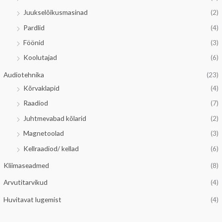
Juukselõikusmasinad
(2)
Pardlid
(4)
Föönid
(3)
Koolutajad
(6)
Audiotehnika
(23)
Kõrvaklapid
(4)
Raadiod
(7)
Juhtmevabad kõlarid
(2)
Magnetoolad
(3)
Kellraadiod/ kellad
(6)
Kliimaseadmed
(8)
Arvutitarvikud
(4)
Huvitavat lugemist
(4)