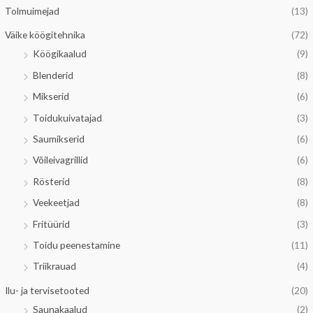
Tolmuimejad
(13)
Väike köögitehnika
(72)
Köögikaalud
(9)
Blenderid
(8)
Mikserid
(6)
Toidukuivatajad
(3)
Saumikserid
(6)
Võileivagrillid
(6)
Rösterid
(8)
Veekeetjad
(8)
Fritüürid
(3)
Toidu peenestamine
(11)
Triikrauad
(4)
Ilu- ja tervisetooted
(20)
Saunakaalud
(2)