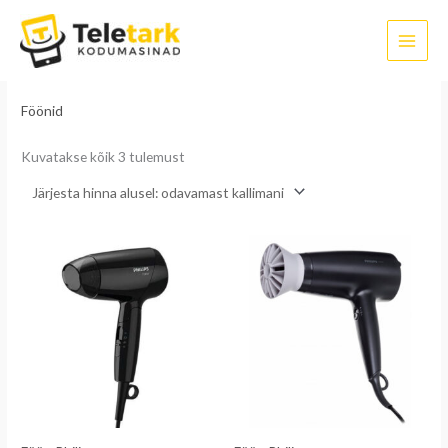
Sorditud
Skip
hinna
järgi:
to
madalast
kõrgeni
content
Esileht
/
Ilu- ja tervisetooted
/ Föönid
Föönid
Kuvatakse kõik 3 tulemust