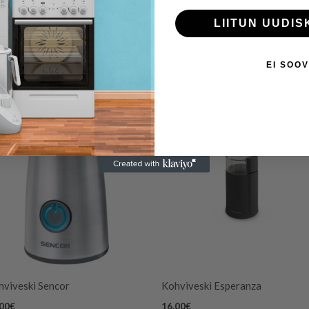
LIITUN UUDIS
EI SOOV
hviveski Sencor
Kohviveski Esperanza
.00
€
16.00
€