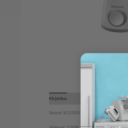
Kirjeldus
Sencor SCG1050WH
Võimsus: 150W