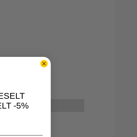
ESELT
LT -5%