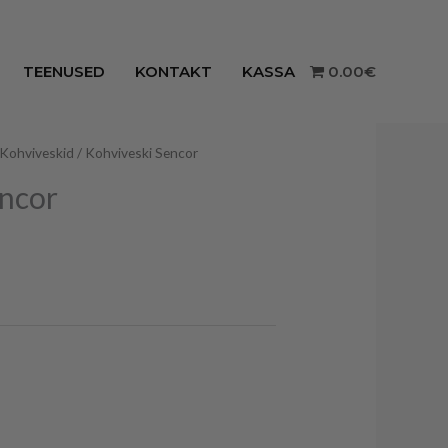
TEENUSED
KONTAKT
KASSA
0.00€
Kohviveskid
/ Kohviveski Sencor
encor