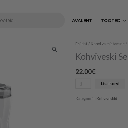
S
AVALEHT
TOOTED
Kohviveski
Esileht
/
Kohvi valmistamine
/
Sencor
Kohviveski S
kogus
22.00
€
Lisa korvi
Kategooria:
Kohviveskid