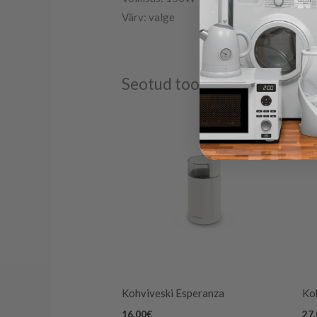
Värv: valge
Seotud tooted
Kohviveski Esperanza
Ko
16.00
€
27