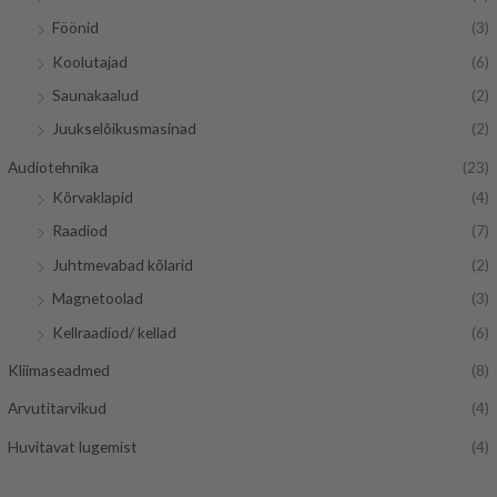
Föönid
(3)
Koolutajad
(6)
Saunakaalud
(2)
Juukselõikusmasinad
(2)
Audiotehnika
(23)
Kõrvaklapid
(4)
Raadiod
(7)
Juhtmevabad kõlarid
(2)
Magnetoolad
(3)
Kellraadiod/ kellad
(6)
Kliimaseadmed
(8)
Arvutitarvikud
(4)
Huvitavat lugemist
(4)