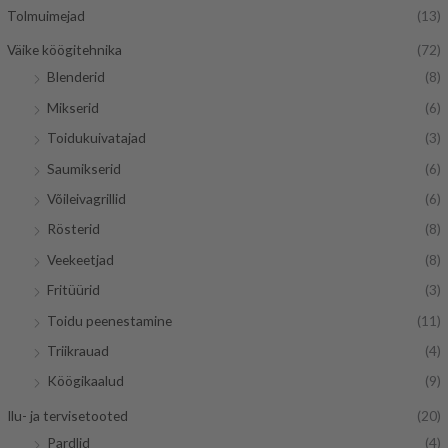
Tolmuimejad
(13)
Väike köögitehnika
(72)
Blenderid
(8)
Mikserid
(6)
Toidukuivatajad
(3)
Saumikserid
(6)
Võileivagrillid
(6)
Rösterid
(8)
Veekeetjad
(8)
Fritüürid
(3)
Toidu peenestamine
(11)
Triikrauad
(4)
Köögikaalud
(9)
Ilu- ja tervisetooted
(20)
Pardlid
(4)