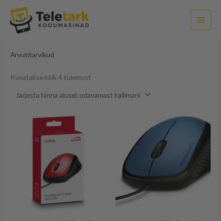
Sorditud
Skip
hinna
järgi:
to
madalast
kõrgeni
content
Esileht
/ Arvutitarvikud
Arvutitarvikud
Kuvatakse kõik 4 tulemust