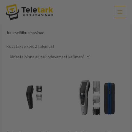
Sorditud
Skip
hinna
järgi:
to
madalast
kõrgeni
content
Esileht
/
Ilu- ja tervisetooted
/ Juukselõikusmasinad
Juukselõikusmasinad
Kuvatakse kõik 2 tulemust