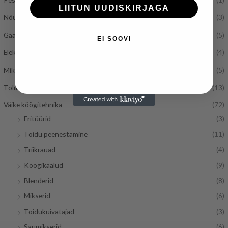
LIITUN UUDISKIRJAGA
Nõudepesumasinad
(3)
Gaasipliidid
(5)
EI SOOVI
Elektripliidid
(4)
Mikrolaineahjud
(5)
Tolmuimejad
(13)
Väike köögitehnika
(72)
Fritüürid
(3)
Toidu peenestamine
(11)
Triikrauad
(4)
Köögikaalud
(9)
Blenderid
(8)
Mikserid
(6)
Toidukuivatajad
(3)
Saumikserid
(6)