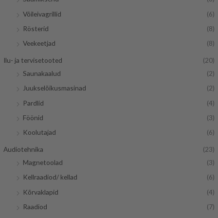
Võileivagrillid
(6)
Rösterid
(8)
Veekeetjad
(8)
Ilu- ja tervisetooted
(20)
Saunakaalud
(2)
Juukselõikusmasinad
(2)
Pardlid
(4)
Föönid
(3)
Koolutajad
(6)
Audiotehnika
(23)
Magnetoolad
(3)
Kellraadiod/ kellad
(6)
Kõrvaklapid
(4)
Raadiod
(7)