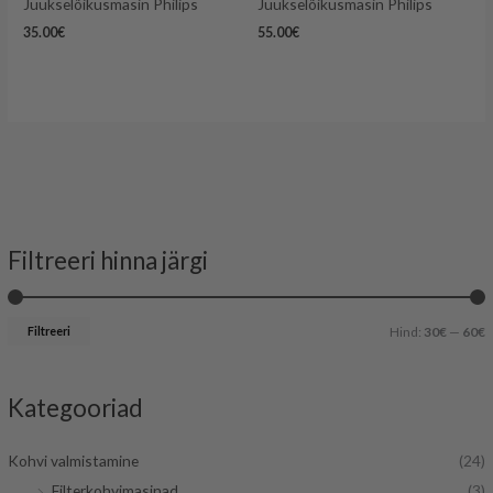
Juukselõikusmasin Philips
Juukselõikusmasin Philips
35.00
€
55.00
€
Filtreeri hinna järgi
i
a
n
k
Filtreeri
Hind:
30€
—
60€
i
s
i
Kategooriad
a
a
a
Kohvi valmistamine
(24)
l
a
Filterkohvimasinad
(3)