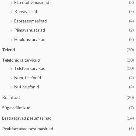
Filterkohvimasinad
(3)
n
l
Kohviveskid
(5)
e
n
Espressomasinad
(4)
h
e
Piimavahustajad
(2)
i
h
Hooldustarvikud
(8)
n
i
d
n
Telerid
(20)
d
Telefonid ja tarvikud
(20)
Telefoni tarvikud
(10)
Nuputelefonid
(2)
Nutitelefonid
(4)
Külmikud
(20)
Sügavkülmikud
(7)
Eestlaetavad pesumasinad
(14)
Pealtlaetavad pesumasinad
(5)