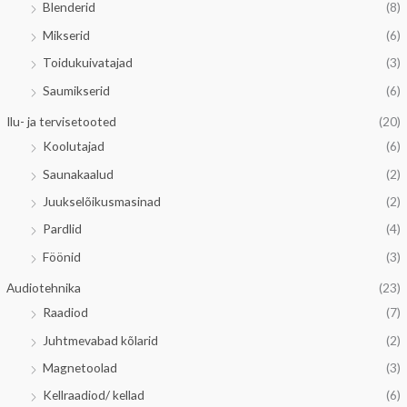
Blenderid
(8)
Mikserid
(6)
Toidukuivatajad
(3)
Saumikserid
(6)
Ilu- ja tervisetooted
(20)
Koolutajad
(6)
Saunakaalud
(2)
Juukselõikusmasinad
(2)
Pardlid
(4)
Föönid
(3)
Audiotehnika
(23)
Raadiod
(7)
Juhtmevabad kõlarid
(2)
Magnetoolad
(3)
Kellraadiod/ kellad
(6)