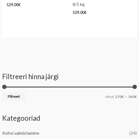
8/5 kg
529.00
€
539.00
€
Filtreeri hinna järgi
i
a
n
k
Filtreeri
Hind:
270€
—
540€
i
s
i
Kategooriad
a
a
a
Kohvi valmistamine
(24)
l
a