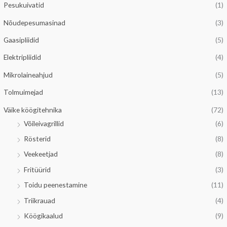
Pesukuivatid
(1)
Nõudepesumasinad
(3)
Gaasipliidid
(5)
Elektripliidid
(4)
Mikrolaineahjud
(5)
Tolmuimejad
(13)
Väike köögitehnika
(72)
Võileivagrillid
(6)
Rösterid
(8)
Veekeetjad
(8)
Fritüürid
(3)
Toidu peenestamine
(11)
Triikrauad
(4)
Köögikaalud
(9)