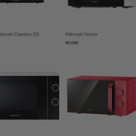
aineahi Daewoo 20l
Mikroahi Sencor
89.00
€