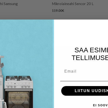
hi Samsung
Mikrolaineahi Sencor 20 L
119.00
€
SAA ESIM
TELLIMUSE
Email
LIITUN UUDIS
EI SOOV