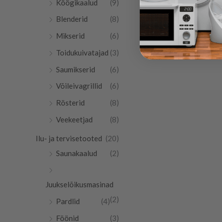
Köögikaalud
(9)
Blenderid
(8)
Mikserid
(6)
Toidukuivatajad
(3)
Saumikserid
(6)
Võileivagrillid
(6)
Rösterid
(8)
Veekeetjad
(8)
Ilu- ja tervisetooted
(20)
Saunakaalud
(2)
Juukselõikusmasinad
(2)
Pardlid
(4)
Föönid
(3)