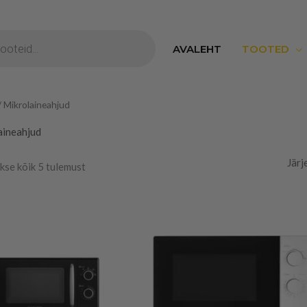
S
Sorditud
AVALEHT
TOOTED
hinna
järgi:
madalast
kõrgeni
/ Mikrolaineahjud
aineahjud
kse kõik 5 tulemust