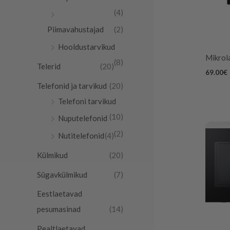
(4)
d
n
Piimavahustajad
(2)
d
Hooldustarvikud
Mikrol
(8)
Telerid
(20)
69.00
€
Telefonid ja tarvikud
(20)
Telefoni tarvikud
(10)
Nuputelefonid
(2)
Nutitelefonid
(4)
Külmikud
(20)
Sügavkülmikud
(7)
Eestlaetavad
pesumasinad
(14)
Pealtlaetavad