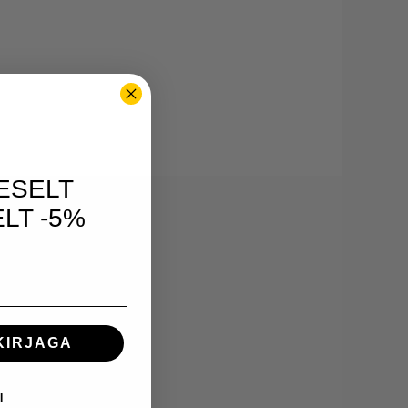
ESELT
LT -5%
KIRJAGA
I