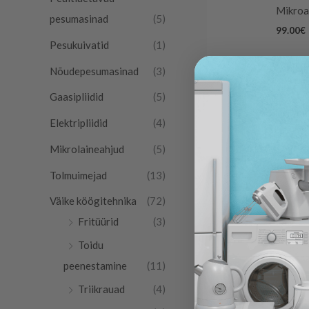
Mikroa
pesumasinad
(5)
99.00
€
Pesukuivatid
(1)
Nõudepesumasinad
(3)
Gaasipliidid
(5)
Elektripliidid
(4)
Mikrolaineahjud
(5)
Tolmuimejad
(13)
Väike köögitehnika
(72)
Fritüürid
(3)
Toidu
peenestamine
(11)
Triikrauad
(4)