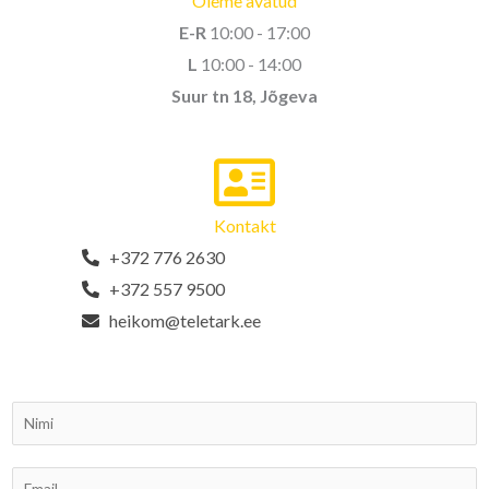
Oleme avatud
E-R
10:00 - 17:00
L
10:00 - 14:00
Suur tn 18, Jõgeva
Kontakt
+372 776 2630
+372 557 9500
heikom@teletark.ee
N
i
m
E