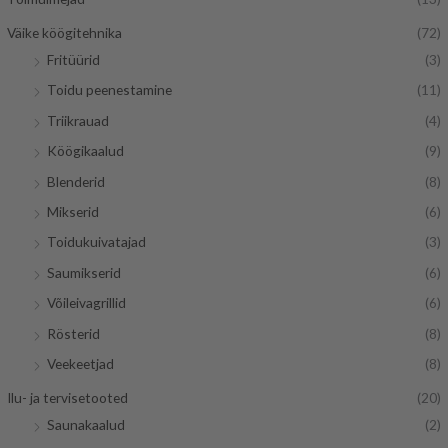
Väike köögitehnika
(72)
Fritüürid
(3)
Toidu peenestamine
(11)
Triikrauad
(4)
Köögikaalud
(9)
Blenderid
(8)
Mikserid
(6)
Toidukuivatajad
(3)
Saumikserid
(6)
Võileivagrillid
(6)
Rösterid
(8)
Veekeetjad
(8)
Ilu- ja tervisetooted
(20)
Saunakaalud
(2)