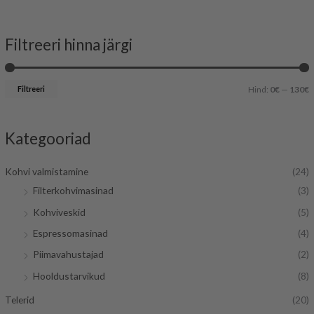
Filtreeri hinna järgi
i
a
n
k
Filtreeri
Hind:
0€
—
130€
i
s
i
Kategooriad
a
a
a
Kohvi valmistamine
(24)
l
a
Filterkohvimasinad
(3)
n
l
Kohviveskid
(5)
e
n
Espressomasinad
(4)
h
e
Piimavahustajad
(2)
i
h
Hooldustarvikud
(8)
n
i
d
n
Telerid
(20)