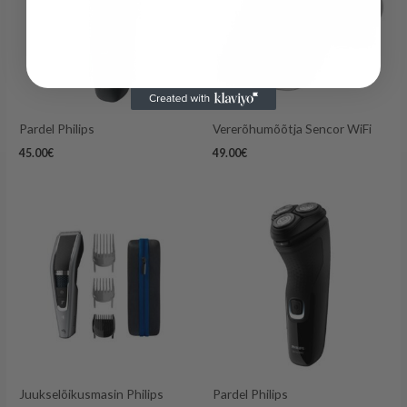
Pardel Philips
Vererõhumõõtja Sencor WiFi
45.00
€
49.00
€
Juukselõikusmasin Philips
Pardel Philips