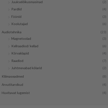
Juukselõikusmasinad
(2)
Pardlid
(4)
Föönid
(3)
Koolutajad
(6)
Audiotehnika
(23)
Magnetoolad
(3)
Kellraadiod/ kellad
(6)
Kõrvaklapid
(4)
Raadiod
(7)
Juhtmevabad kõlarid
(2)
Kliimaseadmed
(8)
Arvutitarvikud
(4)
Huvitavat lugemist
(4)