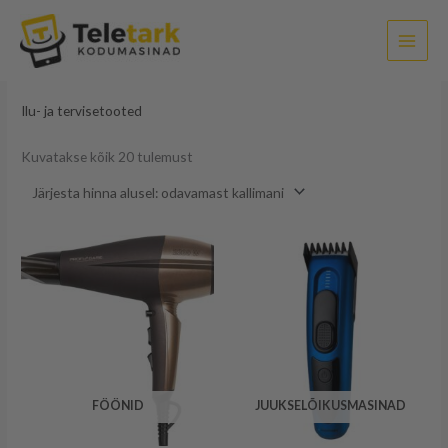
Sorditud
Skip
hinna
järgi:
to
madalast
kõrgeni
content
Esileht
/ Ilu- ja tervisetooted
Ilu- ja tervisetooted
Kuvatakse kõik 20 tulemust
FÖÖNID
JUUKSELÕIKUSMASINAD