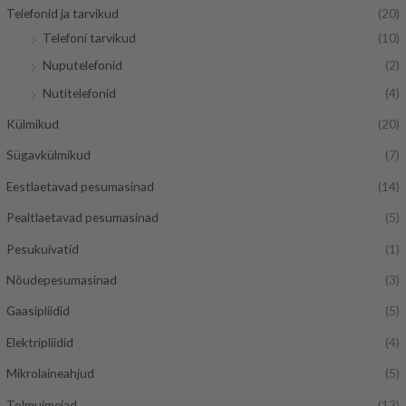
d
Telefonid ja tarvikud
(20)
Telefoni tarvikud
(10)
Nuputelefonid
(2)
Nutitelefonid
(4)
Külmikud
(20)
Sügavkülmikud
(7)
Eestlaetavad pesumasinad
(14)
Pealtlaetavad pesumasinad
(5)
Pesukuivatid
(1)
Nõudepesumasinad
(3)
Gaasipliidid
(5)
Elektripliidid
(4)
Mikrolaineahjud
(5)
Tolmuimejad
(13)