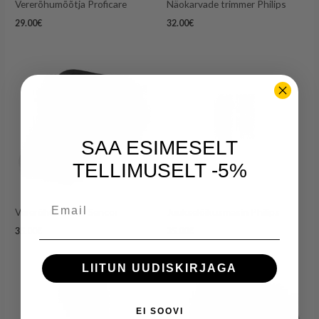
Vererõhumõõtja Proficare
Näokarvade trimmer Philips
29.00
€
32.00
€
SAA ESIMESELT
TELLIMUSELT -5%
Email
Vererõhumõõtja Sencor
Juukselõikusmasin Philips
35.00
€
35.00
€
LIITUN UUDISKIRJAGA
EI SOOVI