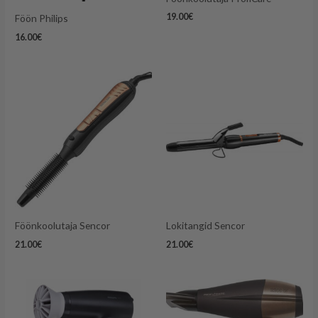
19.00
€
Föön Philips
16.00
€
Föönkoolutaja Sencor
Lokitangid Sencor
21.00
€
21.00
€