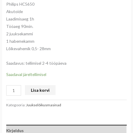
Philips HC5650
Akutoide
Laadimisaeg 1h
Tööaeg 90min.
2 juuksekammi
1 habemekamm
Lõikevahemik 0,5- 28mm
Saadavus: tellimisel 2-4 tööpäeva
Saadaval järeltellimisel
Lisa korvi
Kategooria:
Juukselõikusmasinad
Kirjeldus