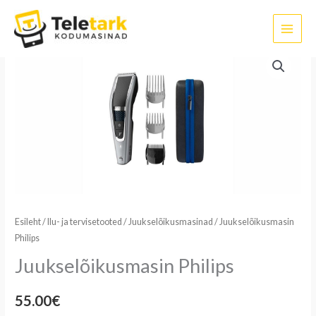
Skip
to
content
Juukselõikusmasin
Philips
kogus
Esileht
/
Ilu- ja tervisetooted
/
Juukselõikusmasinad
/ Juukselõikusmasin
Philips
Juukselõikusmasin Philips
55.00
€