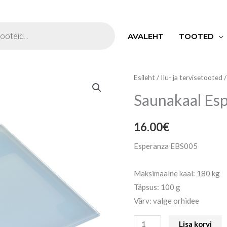
S
AVALEHT
TOOTED
Saunakaal
Esileht
/
Ilu- ja tervisetooted
Esperanza
Saunakaal Es
kogus
16.00
€
Esperanza EBS005
Maksimaalne kaal: 180 kg
Täpsus: 100 g
Värv: valge orhidee
Lisa korvi