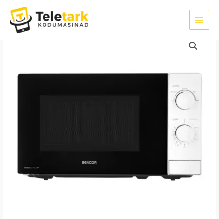
Skip
to
content
Mikroahi
Sencor
kogus