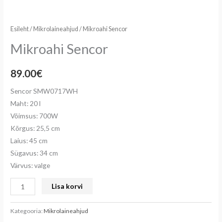
Esileht
/
Mikrolaineahjud
/ Mikroahi Sencor
Mikroahi Sencor
89.00
€
Sencor SMW0717WH
Maht: 20 l
Võimsus: 700W
Kõrgus: 25,5 cm
Laius: 45 cm
Sügavus: 34 cm
Värvus: valge
Lisa korvi
Kategooria:
Mikrolaineahjud