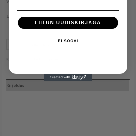
Värv: valge
Järelmaks 29,50€ 12 kuud
LIITUN UUDISKIRJAGA
EI SOOVI
Lisa korvi
Kategooria:
Eestlaetavad pesumasinad
Kirjeldus