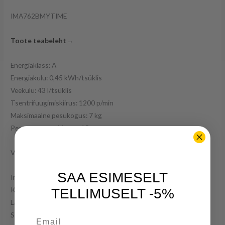
IMA762BMYTIME
Toote teabeleht→
Energiaklass: A
Energiakulu: 0,45 kWh/tsüklis
Veekulu: 43 l/tsüklis
Tsentrifuugimiskiirus: 1200 p/min
Maksimaalne pesukogus: 7 kg
Pesuprogrammide arv: 15
Viitstart: 3-6-9 h
SAA ESIMESELT
Invertermootor
Kõrgus: 84 cm
TELLIMUSELT -5%
Laius: 59,5 cm
Sügavus: 47 cm
Email