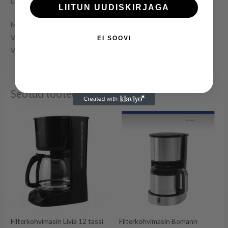
Livia CM3102
LIITUN UUDISKIRJAGA
Maht: 1,5L
Võimsus: 1000W
EI SOOVI
Värv: roostevaba
Seotud tooted
Filterkohvimasin Livia 12 tassi
Filterkohvimasin Bomann