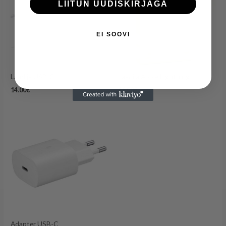
LIITUN UUDISKIRJAGA
EI SOOVI
Laadija USB-C
Laadija Apple Lightning
14.00
€
16.00
€
Adapter USB-C