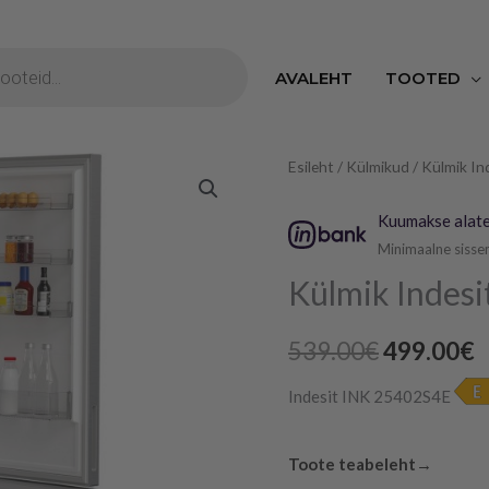
S
AVALEHT
TOOTED
Külmik
Esileht
/
Külmikud
/ Külmik In
Algne
P
Indesit
hind
h
Kuumakse alate
203
Minimaalne sisse
cm
oli:
o
Külmik Indesi
jäävaba
539.00€.
4
kogus
539.00
€
499.00
€
Indesit INK 25402S4E
Toote teabeleht
→