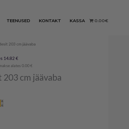
TEENUSED
KONTAKT
KASSA
0.00€
desit 203 cm jäävaba
raegune
ind
s 14.82 €
makse alates 0.00 €
n:
t 203 cm jäävaba
99.00€.