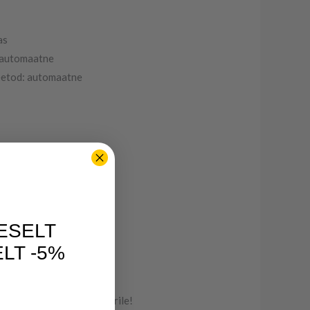
as
 automaatne
eetod: automaatne
 l
ESELT
LT -5%
astat garantiid kompressorile!