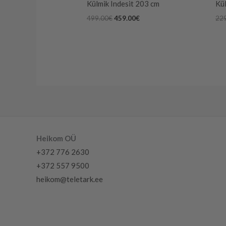
Külmik Indesit 203 cm
Kü
499.00
€
459.00
€
22
Heikom OÜ
+372 776 2630
+372 557 9500
heikom@teletark.ee