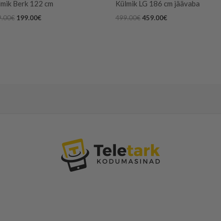
lmik Berk 122 cm
Külmik LG 186 cm jäävaba
9.00
€
199.00
€
499.00
€
459.00
€