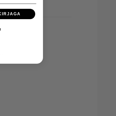
KIRJAGA
I
ale!