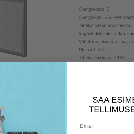
Energiaklass: E
Energiakulu: 256 kWh/aast
Jahekambri sulatusmeetod:
Sügavkülmkambri sulatusm
Vahetatav uksepoolsus: jah
Üldmaht: 355 l
Jahekambri maht: 249 l
Sügavkülmkambri maht: 106
Kõrgus: 203 cm
Laius: 60 cm
Sügavus: 67 cm
SAA ESIM
Värv: valge
TELLIMUSE
Järelmaks 49,50€ 12 kuud
Email
Registreeri indesit.ee 10 a