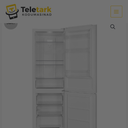
Skip
to
content
Külmik
Algne
Praegune
Sale!
Berk
hind
hind
180
cm
oli:
on:
jäävaba
369.00€.
339.00€.
kogus