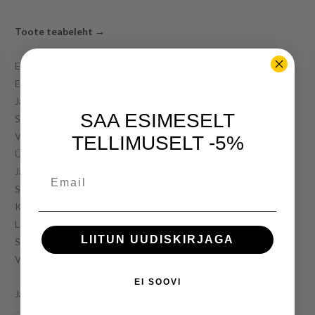
Toote teabeleht →
Energiaklass: E
Energiakulu: 220 kWh/aastas
Jahekambri sulatusmeetod: automaatne
SAA ESIMESELT
Sügavkülmkambri sulatusmeetod: automaatne – jäävaba
Vahetatav uksepoolsus: jah
TELLIMUSELT -5%
Üldmaht: 253 l
Jahekambri maht: 182 l
Email
Sügavkülmkambri maht: 71 l
Kõrgus: 181 cm
Laius: 55 cm
LIITUN UUDISKIRJAGA
Sügavus: 60 cm
Värv: valge
EI SOOVI
Järelmaks 33,50€ 12 kuud