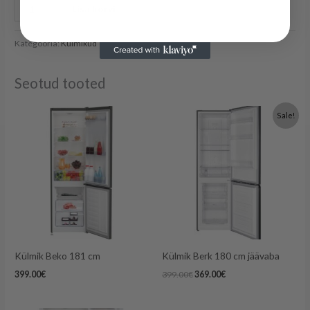
Lisa korvi
Kategooria:
Külmikud
Seotud tooted
Algne
Praegune
Sale!
hind
hind
oli:
on:
399.00€.
369.00€.
Külmik Beko 181 cm
Külmik Berk 180 cm jäävaba
399.00
€
399.00
€
369.00
€