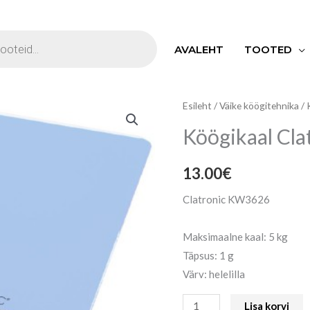
S
AVALEHT
TOOTED
Köögikaal
Esileht
/
Väike köögitehnika
/
Clatronic
Köögikaal Cla
kogus
13.00
€
Clatronic KW3626
Maksimaalne kaal: 5 kg
Täpsus: 1 g
Värv: helelilla
Lisa korvi