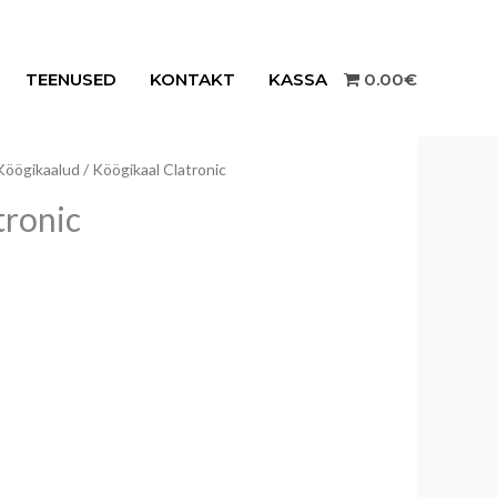
TEENUSED
KONTAKT
KASSA
0.00€
Köögikaalud
/ Köögikaal Clatronic
tronic