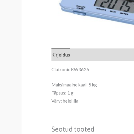
Kirjeldus
Clatronic KW3626
Maksimaalne kaal: 5 kg
Täpsus: 1 g
Värv: helelilla
Seotud tooted