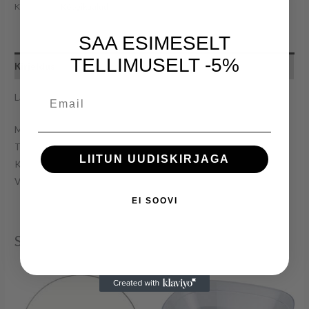
Kategooria:
Köögikaalud
SAA ESIMESELT
TELLIMUSELT -5%
Kirjeldus
Email
Lamart LT7073
Maksimaalne kaal: 5 kg
Täpsus: 1 g
LIITUN UUDISKIRJAGA
Kauss komplektis
Värv: valge
EI SOOVI
Seotud tooted