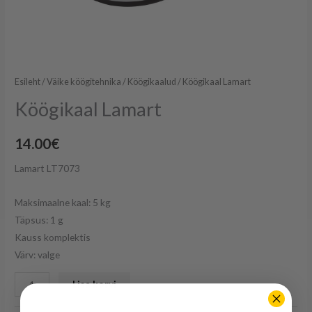
Esileht
/
Väike köögitehnika
/
Köögikaalud
/ Köögikaal Lamart
Köögikaal Lamart
14.00
€
Lamart LT7073
Maksimaalne kaal: 5 kg
Täpsus: 1 g
Kauss komplektis
Värv: valge
Lisa korvi