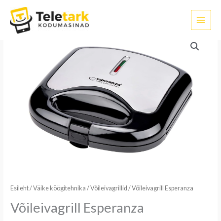
Skip
to
content
Võileivagrill
Esperanza
kogus
Esileht
/
Väike köögitehnika
/
Võileivagrillid
/ Võileivagrill Esperanza
Võileivagrill Esperanza