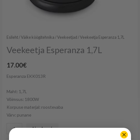
Esileht
/
Väike köögitehnika
/
Veekeetjad
/ Veekeetja Esperanza 1,7L
Veekeetja Esperanza 1,7L
17.00
€
Esperanza EKK013R
Maht: 1,7L
Võimsus: 1800W
Korpuse materjal: roostevaba
Värv: punane
Lisa korvi