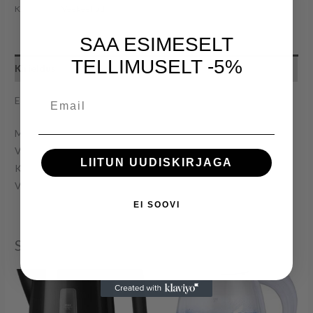
Kategooria:
Veekeetjad
SAA ESIMESELT
TELLIMUSELT -5%
Kirjeldus
Email
Esperanza EKK013R
Maht: 1,7L
Võimsus: 1800W
LIITUN UUDISKIRJAGA
Korpuse materjal: roostevaba
Värv: punane
EI SOOVI
Seotud tooted