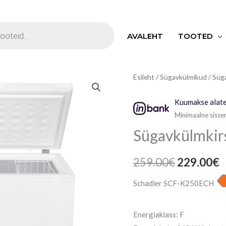
S
AVALEHT
TOOTED
Sügavkülmkirst
Esileht
/
Sügavkülmikud
/ Süg
Algne
P
250
hind
h
Kuumakse alate
L
Minimaalne sisse
kogus
oli:
o
Sügavkülmkirs
259.00€.
2
259.00
€
229.00
€
Schadler SCF-K250ECH
Energiaklass: F