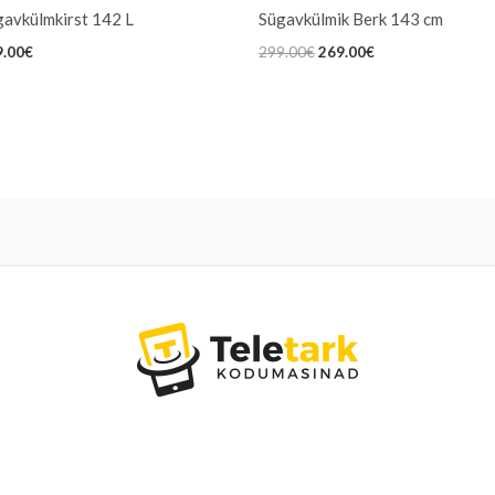
gavkülmkirst 142 L
Sügavkülmik Berk 143 cm
9.00
€
299.00
€
269.00
€