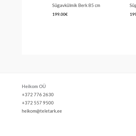
Sügavkülmik Berk 85 cm
Sü
199.00
€
19
Heikom OÜ
+372 776 2630
+372 557 9500
heikom@teletark.ee