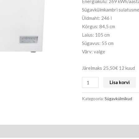
Energiakulu: 269 kWh/aast
Sügavkülmkambri sulatusme
Üldmaht: 246 l
Kõrgus: 84,5 cm
Laius: 105 cm
Sügavus: 55 cm
Värv: valge
Järelmaks 25,50€ 12 kuud
Lisa korvi
Kategooria:
Sügavkülmikud