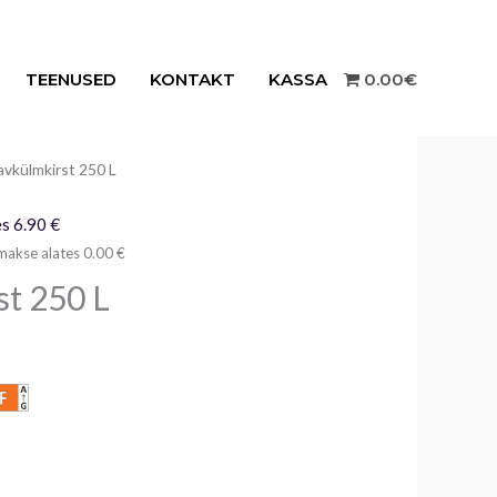
TEENUSED
KONTAKT
KASSA
0.00€
avkülmkirst 250 L
raegune
ind
s 6.90 €
makse alates 0.00 €
n:
t 250 L
29.00€.