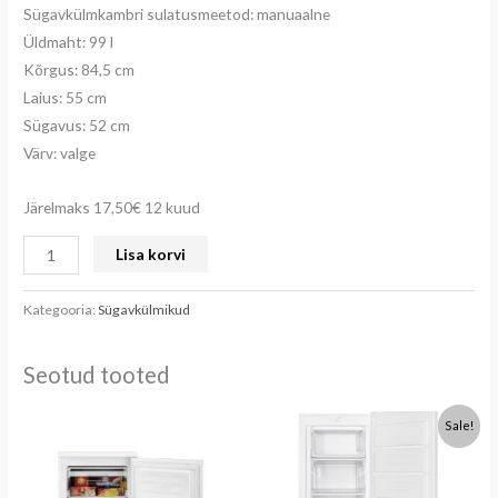
Sügavkülmkambri sulatusmeetod: manuaalne
Üldmaht: 99 l
Kõrgus: 84,5 cm
Laius: 55 cm
Sügavus: 52 cm
Värv: valge
Järelmaks 17,50€ 12 kuud
Lisa korvi
Kategooria:
Sügavkülmikud
Seotud tooted
Algne
Praegune
Sale!
hind
hind
oli:
on:
299.00€.
269.00€.