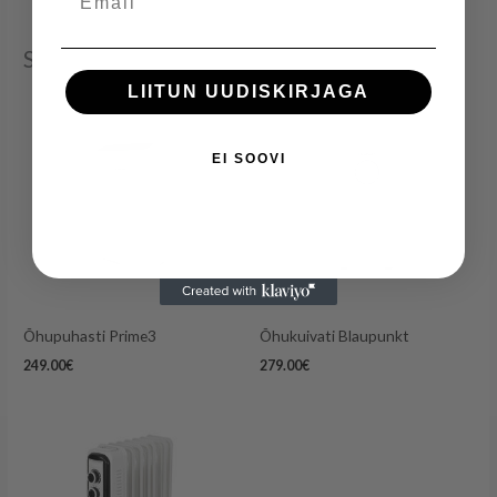
Seotud tooted
LIITUN UUDISKIRJAGA
EI SOOVI
Õhupuhasti Prime3
Õhukuivati Blaupunkt
249.00
€
279.00
€