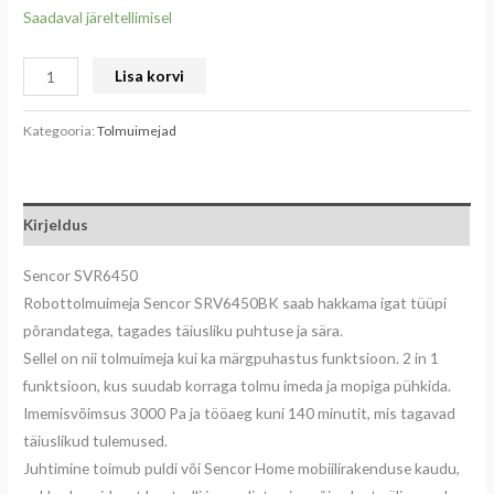
Saadaval järeltellimisel
Lisa korvi
Kategooria:
Tolmuimejad
Kirjeldus
Sencor SVR6450
Robottolmuimeja Sencor SRV6450BK saab hakkama igat tüüpi
põrandatega, tagades täiusliku puhtuse ja sära.
Sellel on nii tolmuimeja kui ka märgpuhastus funktsioon. 2 in 1
funktsioon, kus suudab korraga tolmu imeda ja mopiga pühkida.
Imemisvõimsus 3000 Pa ja tööaeg kuni 140 minutit, mis tagavad
täiuslikud tulemused.
Juhtimine toimub puldi või Sencor Home mobiilirakenduse kaudu,