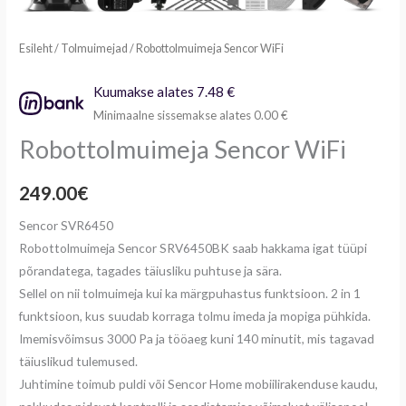
Esileht
/
Tolmuimejad
/ Robottolmuimeja Sencor WiFi
Kuumakse alates 7.48 €
Minimaalne sissemakse alates 0.00 €
Robottolmuimeja Sencor WiFi
249.00
€
Sencor SVR6450
Robottolmuimeja Sencor SRV6450BK saab hakkama igat tüüpi
põrandatega, tagades täiusliku puhtuse ja sära.
Sellel on nii tolmuimeja kui ka märgpuhastus funktsioon. 2 in 1
funktsioon, kus suudab korraga tolmu imeda ja mopiga pühkida.
Imemisvõimsus 3000 Pa ja tööaeg kuni 140 minutit, mis tagavad
täiuslikud tulemused.
Juhtimine toimub puldi või Sencor Home mobiilirakenduse kaudu,