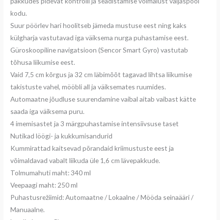
pakkudes pidevat kontrolli ja seadistamise võimalust väljaspool
kodu.
Suur pöörlev hari hoolitseb jämeda mustuse eest ning kaks
külgharja vastutavad iga väiksema nurga puhastamise eest.
Güroskoopiline navigatsioon (Sencor Smart Gyro) vastutab
tõhusa liikumise eest.
Vaid 7,5 cm kõrgus ja 32 cm läbimõõt tagavad lihtsa liikumise
takistuste vahel, mööbli all ja väiksemates ruumides.
Automaatne jõudluse suurendamine vaibal aitab vaibast kätte
saada iga väiksema puru.
4 imemisastet ja 3 märgpuhastamise intensiivsuse taset
Nutikad löögi- ja kukkumisandurid
Kummirattad kaitsevad põrandaid kriimustuste eest ja
võimaldavad vabalt liikuda üle 1,6 cm lävepakkude.
Tolmumahuti maht: 340 ml
Veepaagi maht: 250 ml
Puhastusrežiimid: Automaatne / Lokaalne / Mööda seinaääri /
Manuaalne.