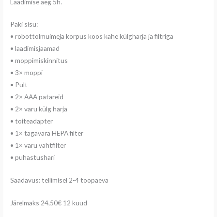
Laadimise aeg 5h.
Paki sisu:
• robottolmuimeja korpus koos kahe külgharja ja filtriga
• laadimisjaamad
• moppimiskinnitus
• 3× moppi
• Pult
• 2× AAA patareid
• 2× varu külg harja
• toiteadapter
• 1× tagavara HEPA filter
• 1× varu vahtfilter
• puhastushari
Saadavus: tellimisel 2-4 tööpäeva
Järelmaks 24,50€ 12 kuud