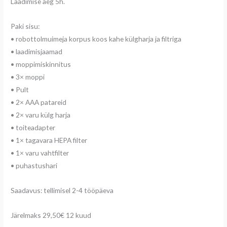
Laadimise aeg 5h.
Paki sisu:
• robottolmuimeja korpus koos kahe külgharja ja filtriga
• laadimisjaamad
• moppimiskinnitus
• 3× moppi
• Pult
• 2× AAA patareid
• 2× varu külg harja
• toiteadapter
• 1× tagavara HEPA filter
• 1× varu vahtfilter
• puhastushari
Saadavus: tellimisel 2-4 tööpäeva
Järelmaks 29,50€ 12 kuud