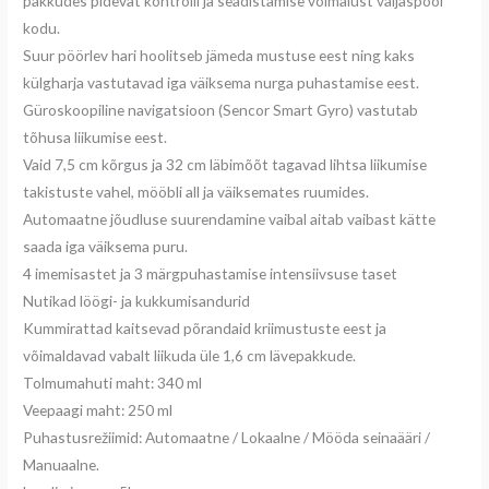
pakkudes pidevat kontrolli ja seadistamise võimalust väljaspool
kodu.
Suur pöörlev hari hoolitseb jämeda mustuse eest ning kaks
külgharja vastutavad iga väiksema nurga puhastamise eest.
Güroskoopiline navigatsioon (Sencor Smart Gyro) vastutab
tõhusa liikumise eest.
Vaid 7,5 cm kõrgus ja 32 cm läbimõõt tagavad lihtsa liikumise
takistuste vahel, mööbli all ja väiksemates ruumides.
Automaatne jõudluse suurendamine vaibal aitab vaibast kätte
saada iga väiksema puru.
4 imemisastet ja 3 märgpuhastamise intensiivsuse taset
Nutikad löögi- ja kukkumisandurid
Kummirattad kaitsevad põrandaid kriimustuste eest ja
võimaldavad vabalt liikuda üle 1,6 cm lävepakkude.
Tolmumahuti maht: 340 ml
Veepaagi maht: 250 ml
Puhastusrežiimid: Automaatne / Lokaalne / Mööda seinaääri /
Manuaalne.