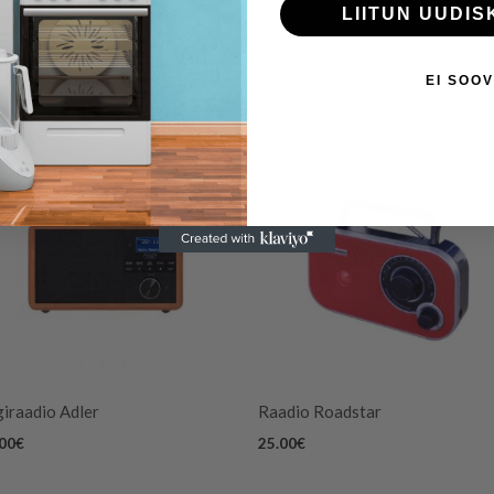
LIITUN UUDIS
EI SOOV
iraadio Adler
Raadio Roadstar
.00
€
25.00
€