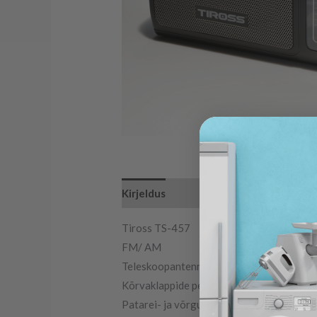
Kirjeldus
Tiross TS-457
FM/ AM
Teleskoopantenn
Kõrvaklappide pesa
Patarei- ja võrgutoide