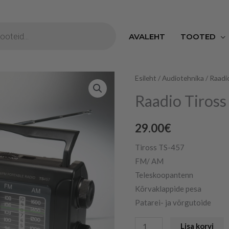
S
AVALEHT
TOOTED
Raadio
Esileht
/
Audiotehnika
/
Raadi
Tiross
Raadio Tiross
kogus
29.00
€
Tiross TS-457
FM/ AM
Teleskoopantenn
Kõrvaklappide pesa
Patarei- ja võrgutoide
Lisa korvi