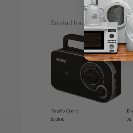
Seotud tooted
Raadio Camry
Dig
25.00
€
75