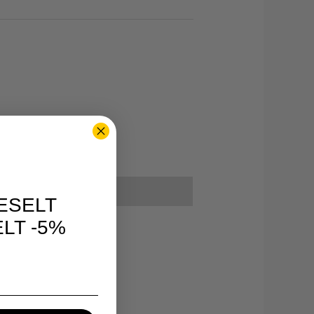
ESELT
LT -5%