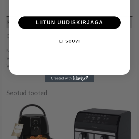
Kirjeldus
LIITUN UUDISKIRJAGA
Clatronic FR3587
EI SOOVI
Maht: 3L
Võimsus: 2000W
Värv: roostevaba
Seotud tooted