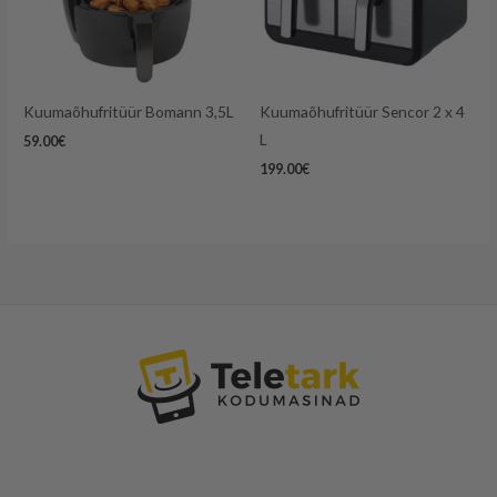
Kuumaõhufritüür Bomann 3,5L
Kuumaõhufritüür Sencor 2 x 4
L
59.00
€
199.00
€