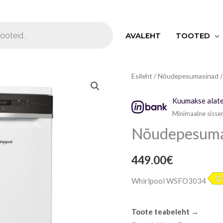
S
AVALEHT
TOOTED
Nõudepesumasin
Esileht
/
Nõudepesumasinad
/
Whirlpool
Kuumakse alate
45
Minimaalne sisse
cm
Nõudepesumas
kogus
449.00
€
Whirlpool WSFO3034
Toote teabeleht →