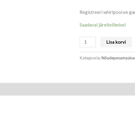
Registreeri whirlpool.ee gar
Saadaval järeltellimisel
Lisa korvi
Kategooria:
Nõudepesumasina