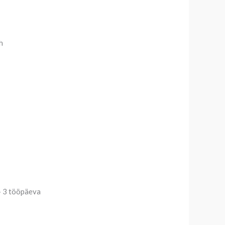
h
 – 3 tööpäeva