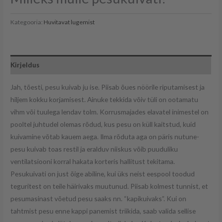
Kategooria:
Huvitavat lugemist
Kirjeldus
Jah, tõesti, pesu kuivab ju ise. Piisab õues nöörile riputamisest ja
hiljem kokku korjamisest. Ainuke tekkida võiv tüli on ootamatu
vihm või tuulega lendav tolm. Korrusmajades elavatel inimestel on
pooltel juhtudel olemas rõdud, kus pesu on küll kaitstud, kuid
kuivamine võtab kauem aega. Ilma rõduta aga on päris nutune-
pesu kuivab toas restil ja eralduv niiskus võib puuduliku
ventilatsiooni korral hakata korteris hallitust tekitama.
Pesukuivati on just õige abiline, kui üks neist eespool toodud
teguritest on teile häirivaks muutunud. Piisab kolmest tunnist, et
pesumasinast võetud pesu saaks nn. “kapikuivaks”. Kui on
tahtmist pesu enne kappi panemist triikida, saab valida sellise