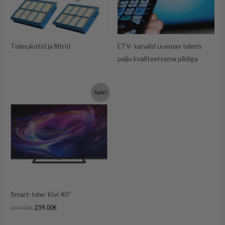
Tolmukotid ja filtrid
ETV- kanalid uuemas teleris
palju kvaliteetsema pildiga
Algne
Praegune
Sale!
hind
hind
oli:
on:
269.00€.
239.00€.
Smart-teler Kivi 40“
269.00
€
239.00
€