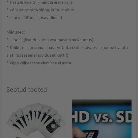
* Pesu ei vaja triikimist ja ei ole kare
* Võib paigutada sinna, kuhu mahub
* Ei pea sõltuma ilusast ilmast
Miinused:
* Hind (ligikaudu kahe pesumasina maksumus)
* Kõike, mis pesumasinast võtad, ei tohi kuivatisse panna ( vaata
alati riideeseme hooldusetiketti!)
* Väga väikesesse elamisse ei mahu
Seotud tooted