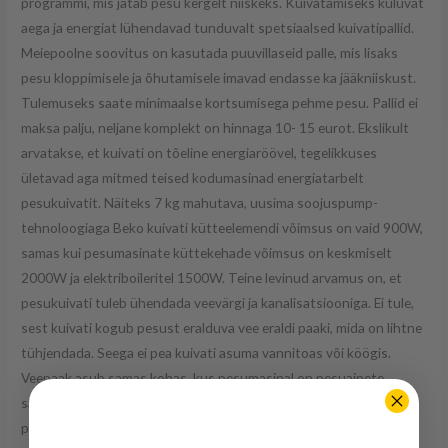
programmi, mis jätab pesu kergelt niiskeks. Kuivatamiseks kuluvat
aega ja energiat lühendavad tunduvalt spetsiaalsed kuivatipallid.
Meiepoolne soovitus on kasutada puuvillaseid palle, mis lisaks
pesu kloppimisele ja õhutamisele imavad endasse ka jääkniiskust.
Tulemuseks saate minimaalse kortsumisega pehme pesu. Pallid ei
maksa palju, neljane komplekt on hinnaga 10- 15 eurot. Ekslikult
arvatakse, et kuivati on tõeline energiaröövel, tegelikkuses
ületavad aga mitmed teised kodumasinad energiatarbelt
pesukuivatit. Näiteks 7 kg mahutava, uusima soojuspump-
tehnoloogiaga Beko kuivati kütteelemendi võimsus on vaid 900W,
samas kui pesumasinate küttekehade võimsus on keskmiselt
2000W ja elektriboileritel 1500W. Teine levinud arvamus on, et
pesukuivati tuleb ühendada veevärgi ja kanalisatsiooniga. Ei tule,
sest kuivati kogub pesust eralduva vee eraldi paaki, mida on lihtne
tühjendada. Seega ei pea kuivati asuma vannitoas või köögis.
Veepaak asub samas kohas, kus pesumasinal on pesuainete
sahtel. See tuleb vaid välja tõmmata ja tühjaks kallata. Paak on
piisavalt suur, mahutab kahe kuivatuskorra jagu vett. Kui ka