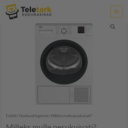
Skip
to
content
Esileht
/
Huvitavat lugemist
/ Milleks mulle pesukuivati?
Milleks mulle pesukuivati?