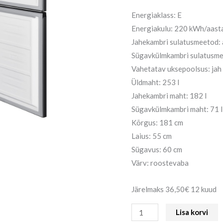
Energiaklass: E
Energiakulu: 220 kWh/aast
Jahekambri sulatusmeetod:
Sügavkülmkambri sulatusme
Vahetatav uksepoolsus: jah
Üldmaht: 253 l
Jahekambri maht: 182 l
Sügavkülmkambri maht: 71 l
Kõrgus: 181 cm
Laius: 55 cm
Sügavus: 60 cm
Värv: roostevaba
Järelmaks 36,50€ 12 kuud
Lisa korvi