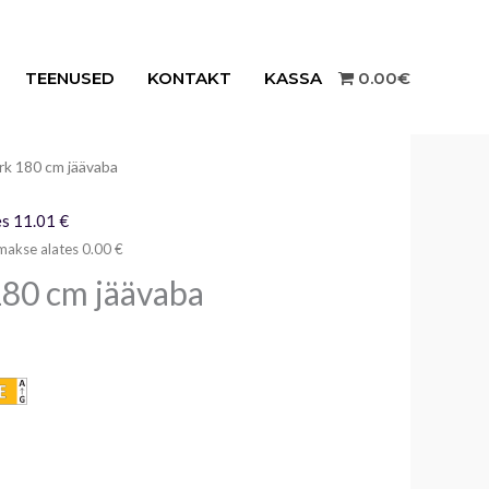
TEENUSED
KONTAKT
KASSA
0.00€
rk 180 cm jäävaba
raegune
ind
s 11.01 €
makse alates 0.00 €
n:
180 cm jäävaba
69.00€.