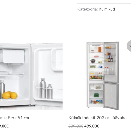
Kategooria:
Külmikud
Algne
Praegune
S
hind
hind
oli:
on:
539.00€.
499.00€.
lmik Berk 51 cm
Külmik Indesit 203 cm jäävaba
9.00
€
539.00
€
499.00
€