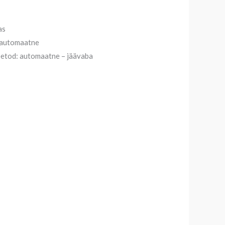
as
 automaatne
etod: automaatne – jäävaba