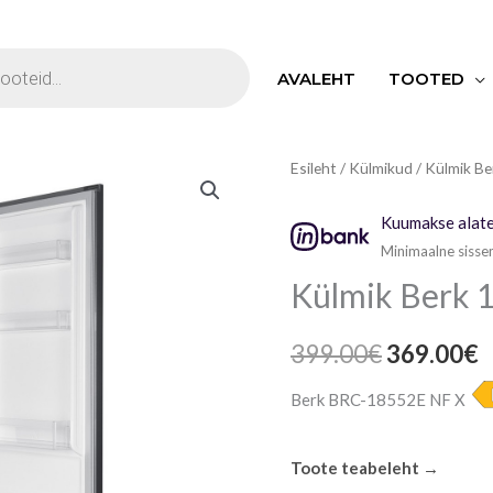
S
AVALEHT
TOOTED
Külmik
Esileht
/
Külmikud
/ Külmik Be
Algne
P
Berk
hind
h
Kuumakse alate
180
Minimaalne sisse
cm
oli:
o
Külmik Berk 
jäävaba
399.00€.
3
kogus
399.00
€
369.00
€
Berk BRC-18552E NF X
Toote teabeleht →