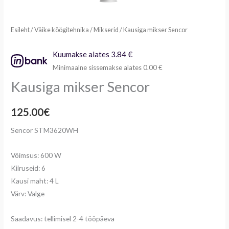
Esileht
/
Väike köögitehnika
/
Mikserid
/ Kausiga mikser Sencor
Kuumakse alates 3.84 €
Minimaalne sissemakse alates 0.00 €
Kausiga mikser Sencor
125.00
€
Sencor STM3620WH
Võimsus: 600 W
Kiiruseid: 6
Kausi maht: 4 L
Värv: Valge
Saadavus: tellimisel 2-4 tööpäeva