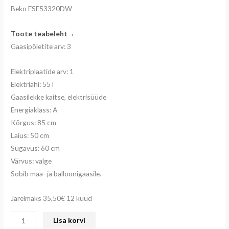
Beko FSE53320DW
Toote teabeleht→
Gaasipõletite arv: 3
Elektriplaatide arv: 1
Elektriahi: 55 l
Gaasilekke kaitse, elektrisüüde
Energiaklass: A
Kõrgus: 85 cm
Laius: 50 cm
Sügavus: 60 cm
Värvus: valge
Sobib maa- ja balloonigaasile.
Järelmaks 35,50€ 12 kuud
Lisa korvi