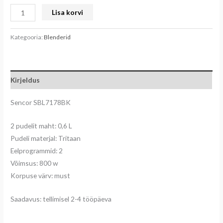
Lisa korvi
Kategooria:
Blenderid
Kirjeldus
Sencor SBL7178BK
2 pudelit maht: 0,6 L
Pudeli materjal: Tritaan
Eelprogrammid: 2
Võimsus: 800 w
Korpuse värv: must
Saadavus: tellimisel 2-4 tööpäeva