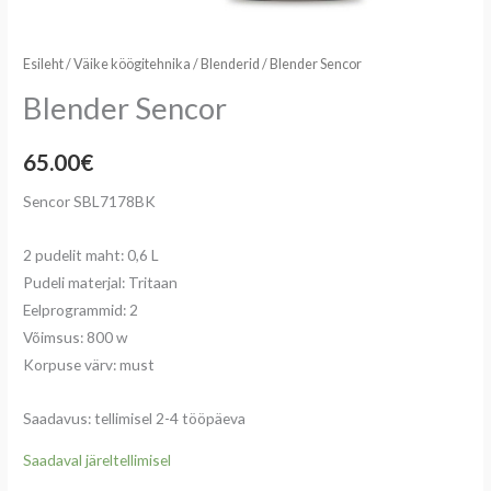
Esileht
/
Väike köögitehnika
/
Blenderid
/ Blender Sencor
Blender Sencor
65.00
€
Sencor SBL7178BK
2 pudelit maht: 0,6 L
Pudeli materjal: Tritaan
Eelprogrammid: 2
Võimsus: 800 w
Korpuse värv: must
Saadavus: tellimisel 2-4 tööpäeva
Saadaval järeltellimisel