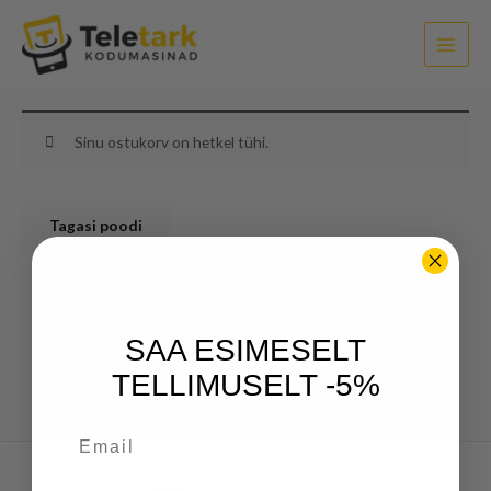
Skip
to
content
Sinu ostukorv on hetkel tühi.
Tagasi poodi
SAA ESIMESELT
TELLIMUSELT -5%
Email